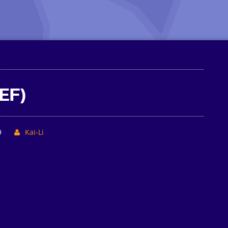
EF)
9
Kai-Li