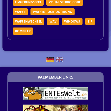
UMGEBUNGSBOX
VISUAL STUDIO CODE
WAFFE
WAFFENPOSITIONIERUNG
WAFFENWECHSEL
WAV
WINDOWS
ZIP
KOMPILER
PADMEMBER LINKS