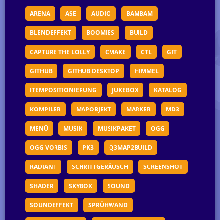
ARENA
ASE
AUDIO
BAMBAM
BLENDEFFEKT
BOOMIES
BUILD
CAPTURE THE LOLLY
CMAKE
CTL
GIT
GITHUB
GITHUB DESKTOP
HIMMEL
ITEMPOSITIONIERUNG
JUKEBOX
KATALOG
KOMPILER
MAPOBJEKT
MARKER
MD3
MENÜ
MUSIK
MUSIKPAKET
OGG
OGG VORBIS
PK3
Q3MAP2BUILD
RADIANT
SCHRITTGERÄUSCH
SCREENSHOT
SHADER
SKYBOX
SOUND
SOUNDEFFEKT
SPRÜHWAND