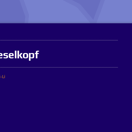
eselkopf
-Li