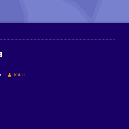
a
9
Kai-Li