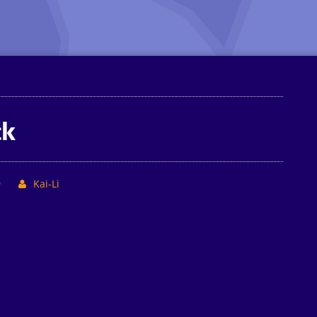
ck
9
Kai-Li