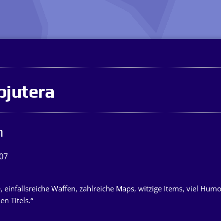
pjutera
n
007
 einfallsreiche Waffen, zahlreiche Maps, witzige Items, viel Humor
en Titels.“