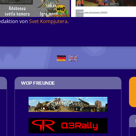
edaktion von
Svet Kompjutera
.
WOP FREUNDE