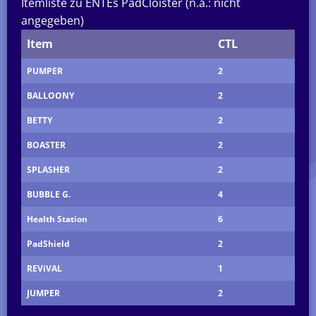
Itemliste zu ENTEs PadCloister (n.a.: nicht
angegeben)
Item
CTL
PUMPER
2
BALLOONY
2
BETTY
2
BOASTER
2
SPLASHER
2
BUBBLE G.
4
Health Station
6
PadShield
2
REViVAL
1
JUMPER
2