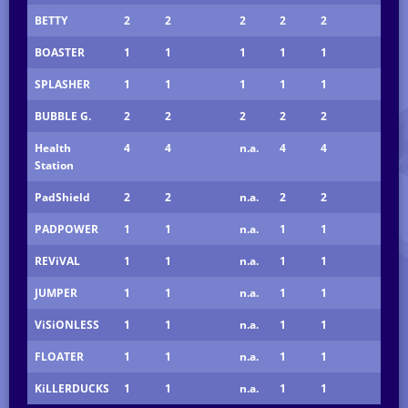
BETTY
2
2
2
2
2
BOASTER
1
1
1
1
1
SPLASHER
1
1
1
1
1
BUBBLE G.
2
2
2
2
2
Health
4
4
n.a.
4
4
Station
PadShield
2
2
n.a.
2
2
PADPOWER
1
1
n.a.
1
1
REViVAL
1
1
n.a.
1
1
JUMPER
1
1
n.a.
1
1
ViSiONLESS
1
1
n.a.
1
1
FLOATER
1
1
n.a.
1
1
KiLLERDUCKS
1
1
n.a.
1
1