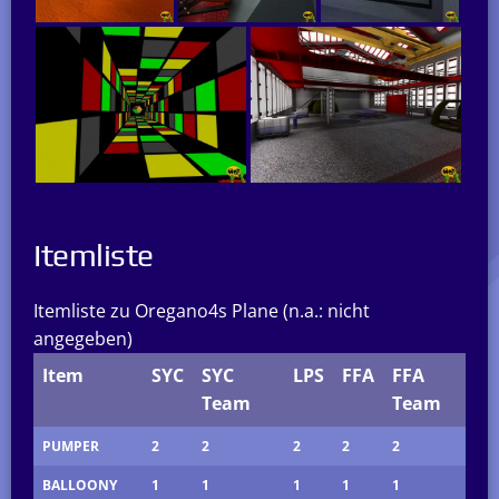
Itemliste
Itemliste zu Oregano4s Plane (n.a.: nicht
angegeben)
Item
SYC
SYC
LPS
FFA
FFA
Team
Team
PUMPER
2
2
2
2
2
BALLOONY
1
1
1
1
1