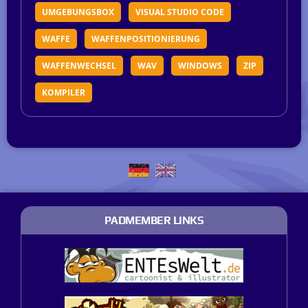
UMGEBUNGSBOX
VISUAL STUDIO CODE
WAFFE
WAFFENPOSITIONIERUNG
WAFFENWECHSEL
WAV
WINDOWS
ZIP
KOMPILER
PADMEMBER LINKS