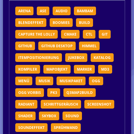
ARENA
ASE
AUDIO
BAMBAM
BLENDEFFEKT
BOOMIES
BUILD
CAPTURE THE LOLLY
CMAKE
CTL
GIT
GITHUB
GITHUB DESKTOP
HIMMEL
ITEMPOSITIONIERUNG
JUKEBOX
KATALOG
KOMPILER
MAPOBJEKT
MARKER
MD3
MENÜ
MUSIK
MUSIKPAKET
OGG
OGG VORBIS
PK3
Q3MAP2BUILD
RADIANT
SCHRITTGERÄUSCH
SCREENSHOT
SHADER
SKYBOX
SOUND
SOUNDEFFEKT
SPRÜHWAND