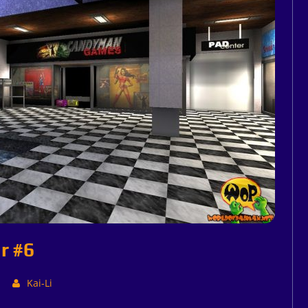
r #6
Kai-Li