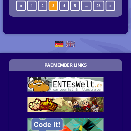
«
1
2
3
4
5
…
26
»
PADMEMBER LINKS