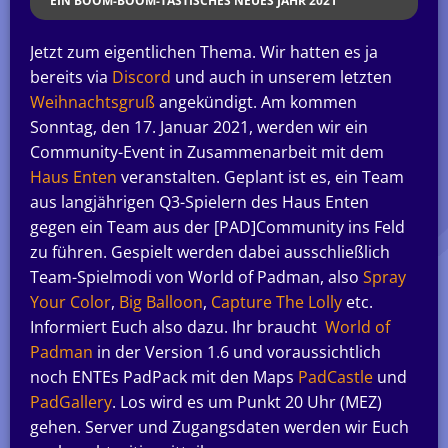
EIN BOOM-BOOM-TASTISCHES NEUES JAHR 2021
Jetzt zum eigentlichen Thema. Wir hatten es ja
bereits via
Discord
und auch in unserem letzten
Weihnachtsgruß
angekündigt. Am kommen
Sonntag, den 17. Januar 2021, werden wir ein
Community-Event in Zusammenarbeit mit dem
Haus Enten
veranstalten. Geplant ist es, ein Team
aus langjährigen Q3-Spielern des Haus Enten
gegen ein Team aus der [PAD]Community ins Feld
zu führen. Gespielt werden dabei ausschließlich
Team-Spielmodi von World of Padman, also
Spray
Your Color
,
Big Balloon
,
Capture The Lolly
etc.
Informiert Euch also dazu. Ihr braucht
World of
Padman
in der Version 1.6 und voraussichtlich
noch ENTEs PadPack mit den Maps
PadCastle
und
PadGallery
. Los wird es um Punkt 20 Uhr (MEZ)
gehen. Server und Zugangsdaten werden wir Euch