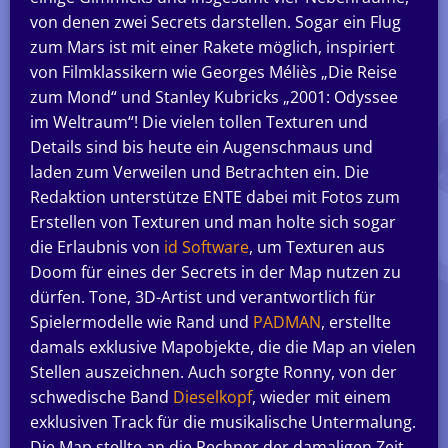
von denen zwei Secrets darstellen. Sogar ein Flug
zum Mars ist mit einer Rakete möglich, inspiriert
von Filmklassikern wie Georges Méliès „Die Reise
zum Mond“ und Stanley Kubricks „2001: Odyssee
im Weltraum“! Die vielen tollen Texturen und
Details sind bis heute ein Augenschmaus und
laden zum Verweilen und Betrachten ein. Die
Redaktion unterstütze ENTE dabei mit Fotos zum
Erstellen von Texturen und man holte sich sogar
die Erlaubnis von
id Software
, um Texturen aus
Doom für eines der Secrets in der Map nutzen zu
dürfen. Tone, 3D-Artist und verantwortlich für
Spielermodelle wie Rand und
PADMAN
, erstellte
damals exklusive Mapobjekte, die die Map an vielen
Stellen auszeichnen. Auch sorgte Ronny, von der
schwedische Band
Dieselkopf
, wieder mit einem
exklusiven Track für die musikalische Untermalung.
Die Map stellte an die Rechner der damaligen Zeit