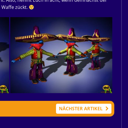
t. Also, nehmt Euch in acht, wenn demnächst der
 Waffe zückt.
NÄCHSTER ARTIKEL